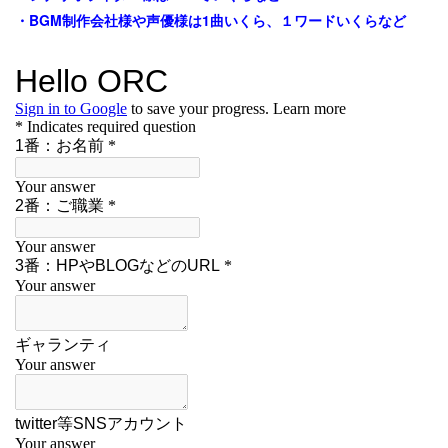
・BGM制作会社様や声優様は1曲いくら、１ワードいくらなど