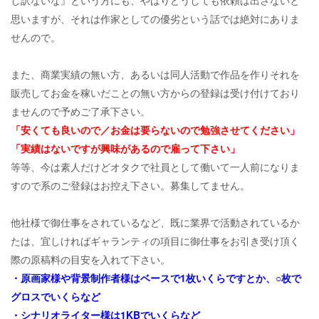
し訳ないな』という方にも、やはりどうしても依頼は出さないと
思いますが、それは作家としての優劣という話では絶対にありま
せんので。
また、商業実績の無い方、あるいは同人活動で作品を作りそれを
販売してお金を稼いだことの無い方からの登録は受け付けており
ませんので予めご了承下さい。
「安くても良いので／お金は要らないので勉強させてください」
「実績はないですが興味があるので雇って下さい」
等等、今は素人だけどオタクで社員として働いて一人前になりま
すので系のご登録はお控え下さい。募集してません。
他社様で御仕事をされているなど、既に業界で活動されているか
たは、宜しければギャランティの項目に御仕事をお引き受け頂く
際の原稿料の目安を入れて下さい。
・原画家様や背景制作者様はベースで1枚いくらですとか、○枚で
グロスでいくらなど
・シナリオライター様は1KBでいくらなど